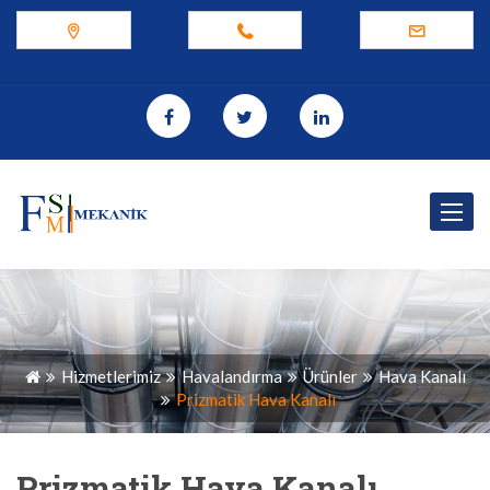
Toggle
navigat
Hizmetlerimiz
Havalandırma
Ürünler
Hava Kanalı
Prizmatik Hava Kanalı
Prizmatik Hava Kanalı